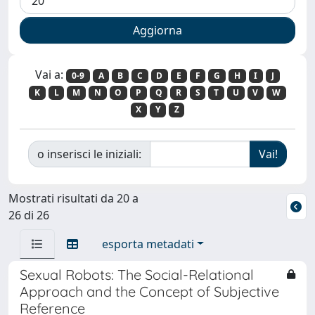
Vai a:
0-9
A
B
C
D
E
F
G
H
I
J
K
L
M
N
O
P
Q
R
S
T
U
V
W
X
Y
Z
o inserisci le iniziali:
Mostrati risultati da 20 a
26 di 26
esporta metadati
Sexual Robots: The Social-Relational
Approach and the Concept of Subjective
Reference