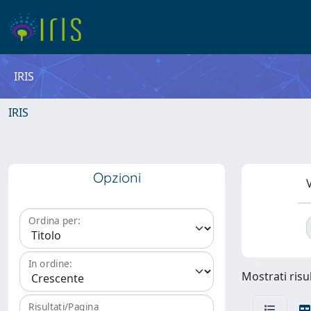
IRIS
IRIS
Opzioni
V
Ordina per:
In ordine:
Mostrati risul
Risultati/Pagina