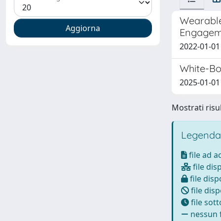
Wearable
Engagem
2022-01-01 
White-Bo
2025-01-01 
Mostrati risul
Legenda
file ad 
file dis
file disp
file disp
file sot
nessun f