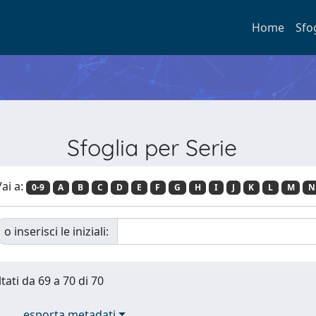
Home
Sfo
Sfoglia per Serie
ai a:
0-9
A
B
C
D
E
F
G
H
I
J
K
L
M
N
o inserisci le iniziali:
tati da 69 a 70 di 70
esporta metadati