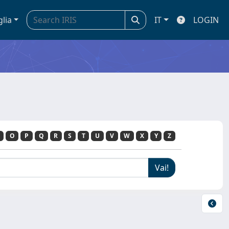
glia
IT
LOGIN
O
P
Q
R
S
T
U
V
W
X
Y
Z