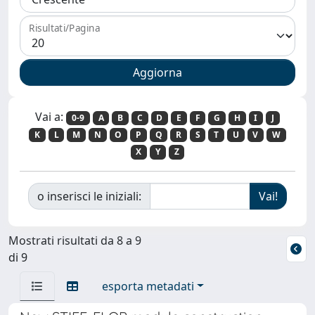
Risultati/Pagina
Vai a:
0-9
A
B
C
D
E
F
G
H
I
J
K
L
M
N
O
P
Q
R
S
T
U
V
W
X
Y
Z
o inserisci le iniziali:
Mostrati risultati da 8 a 9
di 9
esporta metadati