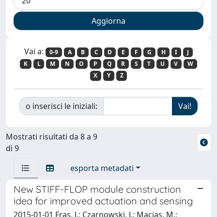
Vai a:
0-9
A
B
C
D
E
F
G
H
I
J
K
L
M
N
O
P
Q
R
S
T
U
V
W
X
Y
Z
o inserisci le iniziali:
Mostrati risultati da 8 a 9
di 9
esporta metadati
New STIFF-FLOP module construction
idea for improved actuation and sensing
2015-01-01 Fras, J.; Czarnowski, J.; Macias, M.;