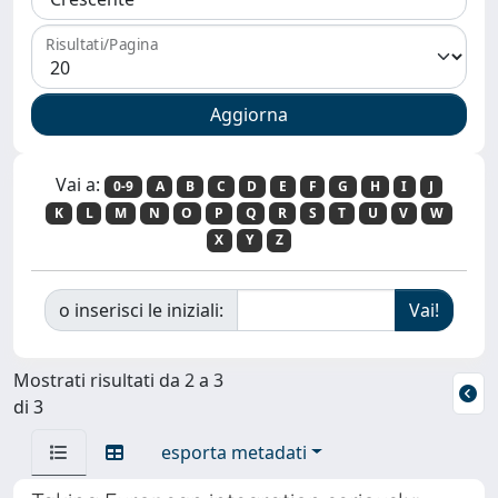
Risultati/Pagina
Vai a:
0-9
A
B
C
D
E
F
G
H
I
J
K
L
M
N
O
P
Q
R
S
T
U
V
W
X
Y
Z
o inserisci le iniziali:
Mostrati risultati da 2 a 3
di 3
esporta metadati