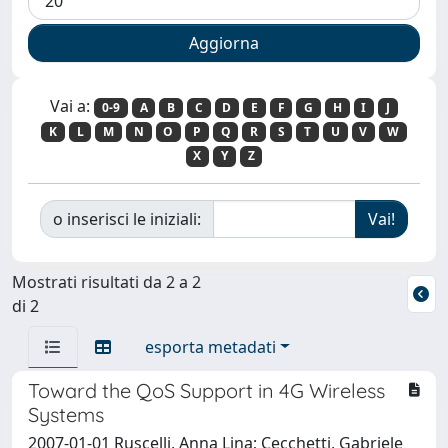
Vai a:
0-9
A
B
C
D
E
F
G
H
I
J
K
L
M
N
O
P
Q
R
S
T
U
V
W
X
Y
Z
o inserisci le iniziali:
Mostrati risultati da 2 a 2
di 2
esporta metadati
Toward the QoS Support in 4G Wireless
Systems
2007-01-01 Ruscelli, Anna Lina; Cecchetti, Gabriele