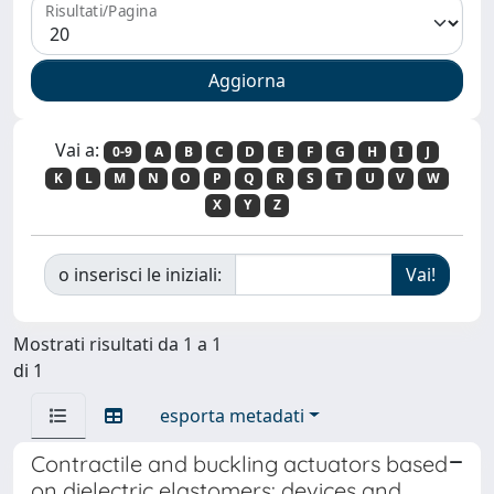
Risultati/Pagina
Vai a:
0-9
A
B
C
D
E
F
G
H
I
J
K
L
M
N
O
P
Q
R
S
T
U
V
W
X
Y
Z
o inserisci le iniziali:
Mostrati risultati da 1 a 1
di 1
esporta metadati
Contractile and buckling actuators based
on dielectric elastomers: devices and