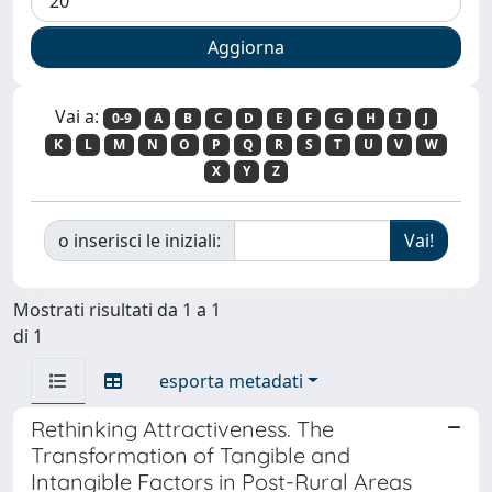
Vai a:
0-9
A
B
C
D
E
F
G
H
I
J
K
L
M
N
O
P
Q
R
S
T
U
V
W
X
Y
Z
o inserisci le iniziali:
Mostrati risultati da 1 a 1
di 1
esporta metadati
Rethinking Attractiveness. The
Transformation of Tangible and
Intangible Factors in Post-Rural Areas