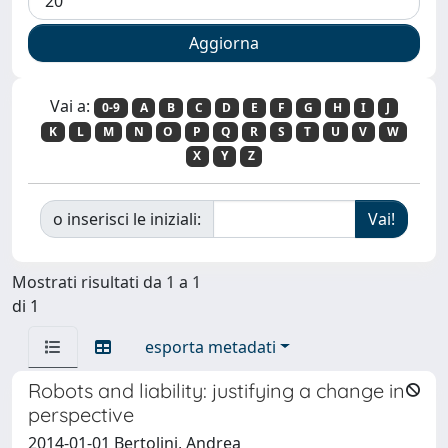
Vai a:
0-9
A
B
C
D
E
F
G
H
I
J
K
L
M
N
O
P
Q
R
S
T
U
V
W
X
Y
Z
o inserisci le iniziali:
Mostrati risultati da 1 a 1
di 1
esporta metadati
Robots and liability: justifying a change in
perspective
2014-01-01 Bertolini, Andrea