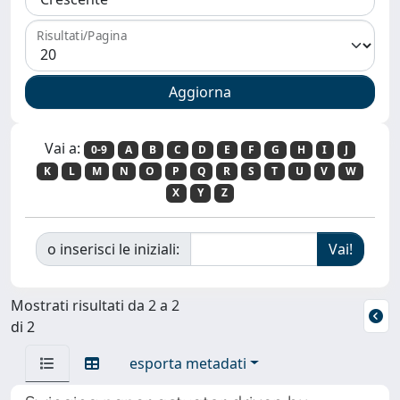
Risultati/Pagina
Vai a:
0-9
A
B
C
D
E
F
G
H
I
J
K
L
M
N
O
P
Q
R
S
T
U
V
W
X
Y
Z
o inserisci le iniziali:
Mostrati risultati da 2 a 2
di 2
esporta metadati