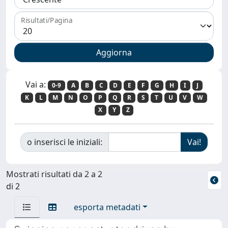
Risultati/Pagina
Vai a:
0-9
A
B
C
D
E
F
G
H
I
J
K
L
M
N
O
P
Q
R
S
T
U
V
W
X
Y
Z
o inserisci le iniziali:
Mostrati risultati da 2 a 2
di 2
esporta metadati