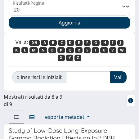
Risultati/Pagina
Vai a:
0-9
A
B
C
D
E
F
G
H
I
J
K
L
M
N
O
P
Q
R
S
T
U
V
W
X
Y
Z
o inserisci le iniziali:
Mostrati risultati da 8 a 9
di 9
esporta metadati
Study of Low-Dose Long-Exposure
Gamma Radiation Effects on InP DBR