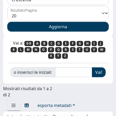
Risultati/Pagina
Vai a:
0-9
A
B
C
D
E
F
G
H
I
J
K
L
M
N
O
P
Q
R
S
T
U
V
W
X
Y
Z
o inserisci le iniziali:
Mostrati risultati da 1 a 2
di 2
esporta metadati