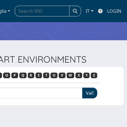
glia
IT
LOGIN
SMART ENVIRONMENTS
O
P
Q
R
S
T
U
V
W
X
Y
Z