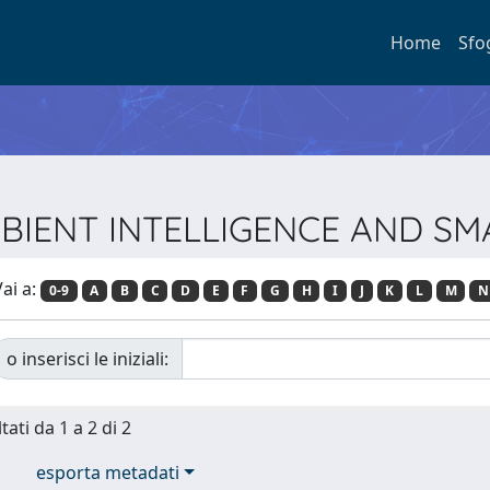
Home
Sfo
 AMBIENT INTELLIGENCE AND 
ai a:
0-9
A
B
C
D
E
F
G
H
I
J
K
L
M
N
o inserisci le iniziali:
tati da 1 a 2 di 2
esporta metadati