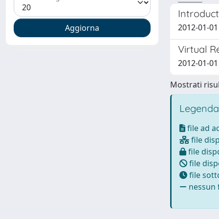
Introduct
2012-01-01
Virtual R
2012-01-01 
Mostrati risul
Legenda
file ad 
file dis
file disp
file disp
file sot
nessun f