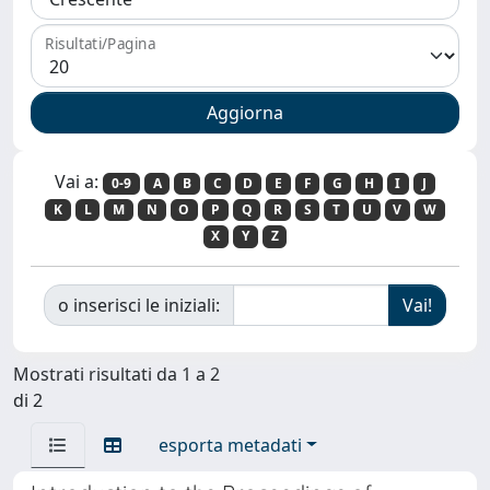
Risultati/Pagina
Vai a:
0-9
A
B
C
D
E
F
G
H
I
J
K
L
M
N
O
P
Q
R
S
T
U
V
W
X
Y
Z
o inserisci le iniziali:
Mostrati risultati da 1 a 2
di 2
esporta metadati