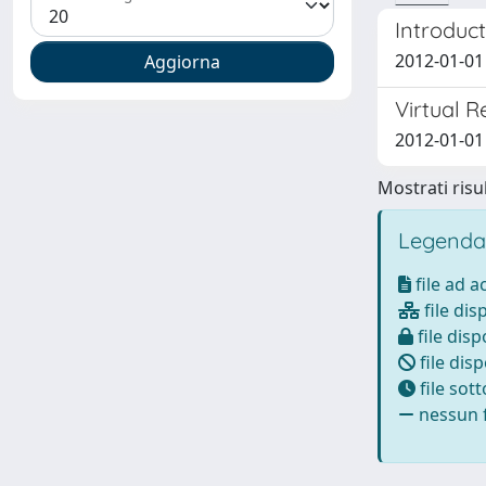
Introduct
2012-01-01
Virtual R
2012-01-01 
Mostrati risul
Legenda
file ad 
file dis
file disp
file disp
file sot
nessun f