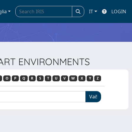
glia
IT
LOGIN
SMART ENVIRONMENTS
O
P
Q
R
S
T
U
V
W
X
Y
Z