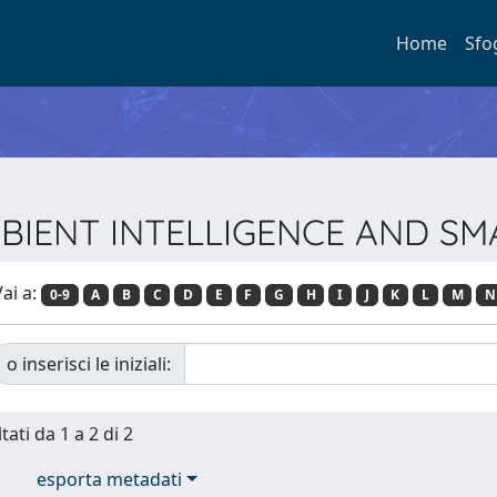
Home
Sfo
 AMBIENT INTELLIGENCE AND 
ai a:
0-9
A
B
C
D
E
F
G
H
I
J
K
L
M
N
o inserisci le iniziali:
tati da 1 a 2 di 2
esporta metadati