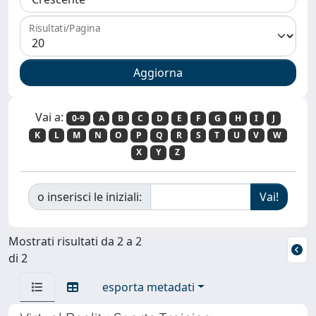
Risultati/Pagina
Vai a:
0-9
A
B
C
D
E
F
G
H
I
J
K
L
M
N
O
P
Q
R
S
T
U
V
W
X
Y
Z
o inserisci le iniziali:
Mostrati risultati da 2 a 2
di 2
esporta metadati