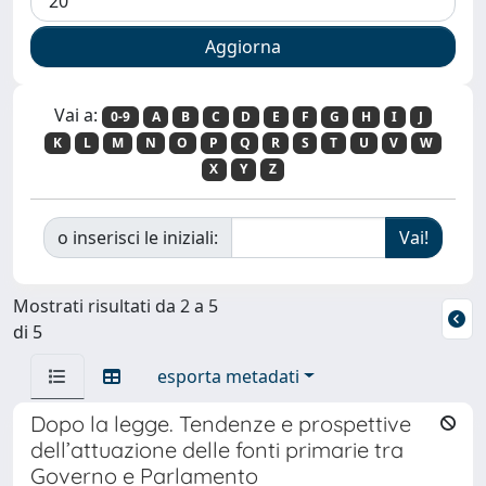
Vai a:
0-9
A
B
C
D
E
F
G
H
I
J
K
L
M
N
O
P
Q
R
S
T
U
V
W
X
Y
Z
o inserisci le iniziali:
Mostrati risultati da 2 a 5
di 5
esporta metadati
Dopo la legge. Tendenze e prospettive
dell’attuazione delle fonti primarie tra
Governo e Parlamento