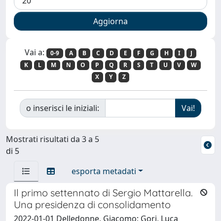
Vai a:
0-9
A
B
C
D
E
F
G
H
I
J
K
L
M
N
O
P
Q
R
S
T
U
V
W
X
Y
Z
o inserisci le iniziali:
Mostrati risultati da 3 a 5
di 5
esporta metadati
Il primo settennato di Sergio Mattarella.
Una presidenza di consolidamento
2022-01-01 Delledonne, Giacomo; Gori, Luca