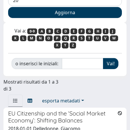
Vai a:
0-9
A
B
C
D
E
F
G
H
I
J
K
L
M
N
O
P
Q
R
S
T
U
V
W
X
Y
Z
o inserisci le iniziali:
Mostrati risultati da 1 a 3
di 3
esporta metadati
EU Citizenship and the ‘Social Market
Economy’: Shifting Balances
2018-01-01 Delledonne, Giacomo