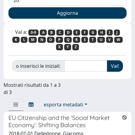
Vai a:
0-9
A
B
C
D
E
F
G
H
I
J
K
L
M
N
O
P
Q
R
S
T
U
V
W
X
Y
Z
o inserisci le iniziali:
Mostrati risultati da 1 a 3
di 3
esporta metadati
EU Citizenship and the ‘Social Market
Economy’: Shifting Balances
2018-01-01 Delledonne, Giacomo