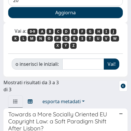
Vai a:
0-9
A
B
C
D
E
F
G
H
I
J
K
L
M
N
O
P
Q
R
S
T
U
V
W
X
Y
Z
o inserisci le iniziali:
Mostrati risultati da 3 a 3
di 3
esporta metadati
Towards a More Socially Oriented EU
Copyright Law: a Soft Paradigm Shift
After Lisbon?