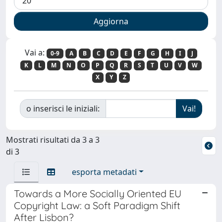
Vai a:
0-9
A
B
C
D
E
F
G
H
I
J
K
L
M
N
O
P
Q
R
S
T
U
V
W
X
Y
Z
o inserisci le iniziali:
Mostrati risultati da 3 a 3
di 3
esporta metadati
Towards a More Socially Oriented EU
Copyright Law: a Soft Paradigm Shift
After Lisbon?