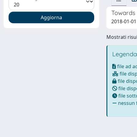
Towards 
2018-01-01
Mostrati risul
Legenda
file ad 
file dis
file disp
file disp
file sot
nessun f