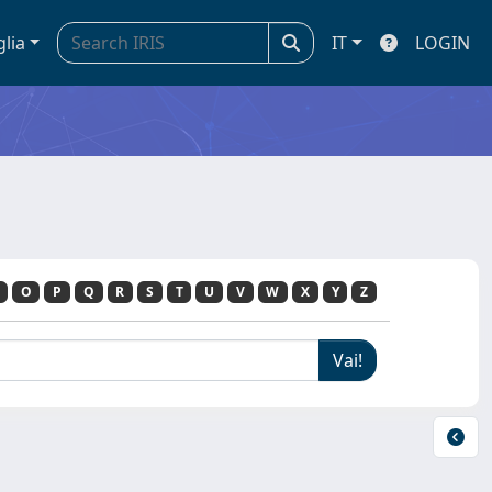
glia
IT
LOGIN
O
P
Q
R
S
T
U
V
W
X
Y
Z