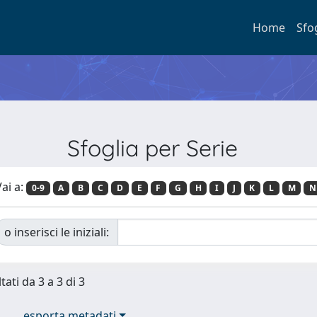
Home
Sfo
Sfoglia per Serie
ai a:
0-9
A
B
C
D
E
F
G
H
I
J
K
L
M
N
o inserisci le iniziali:
tati da 3 a 3 di 3
esporta metadati