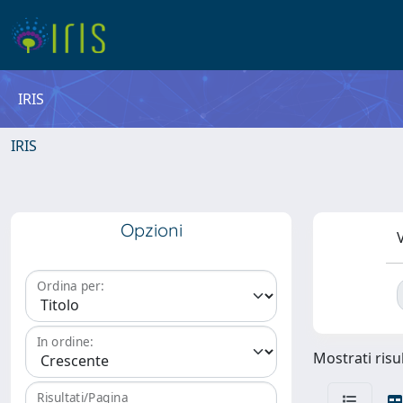
IRIS
IRIS
Opzioni
V
Ordina per:
In ordine:
Mostrati risul
Risultati/Pagina