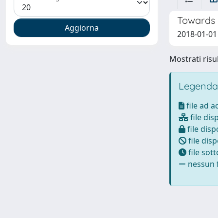
Towards 
2018-01-01
Mostrati risul
Legenda
file ad 
file dis
file disp
file disp
file sot
nessun f