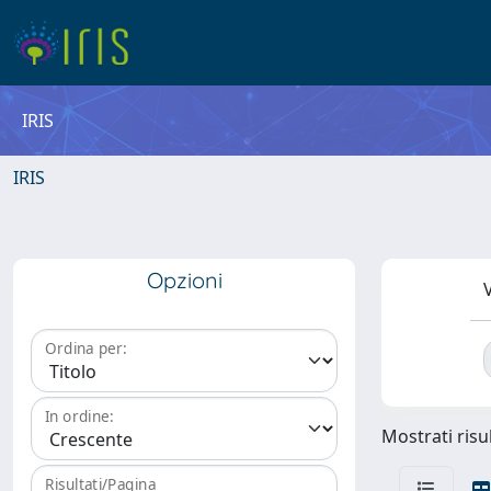
IRIS
IRIS
Opzioni
V
Ordina per:
In ordine:
Mostrati risul
Risultati/Pagina