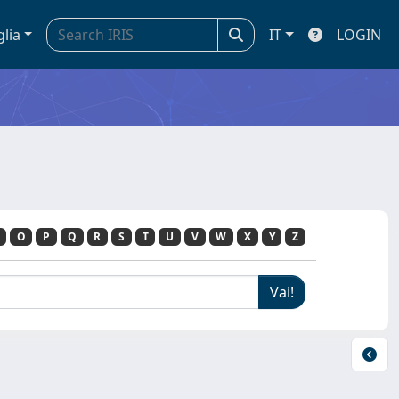
glia
IT
LOGIN
O
P
Q
R
S
T
U
V
W
X
Y
Z