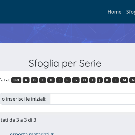
Home
Sfo
Sfoglia per Serie
ai a:
0-9
A
B
C
D
E
F
G
H
I
J
K
L
M
N
o inserisci le iniziali:
tati da 3 a 3 di 3
esporta metadati