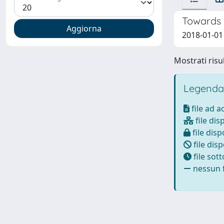
Towards 
2018-01-01
Mostrati risul
Legenda
file ad 
file dis
file disp
file disp
file sot
nessun f