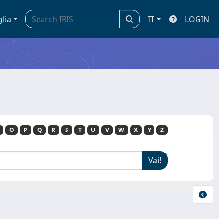
glia
IT
LOGIN
O
P
Q
R
S
T
U
V
W
X
Y
Z