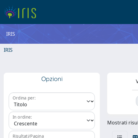
IRIS
IRIS
Opzioni
V
Ordina per:
In ordine:
Mostrati risul
Risultati/Pagina