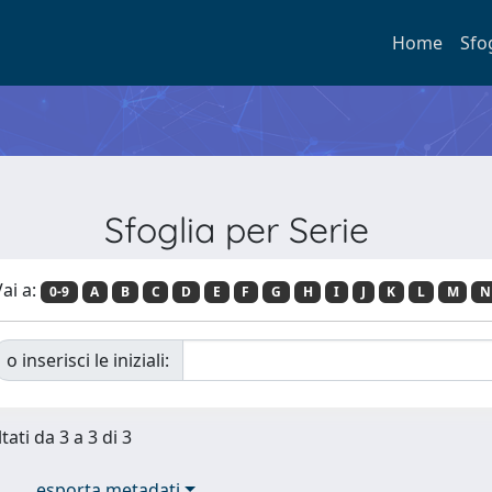
Home
Sfo
Sfoglia per Serie
ai a:
0-9
A
B
C
D
E
F
G
H
I
J
K
L
M
N
o inserisci le iniziali:
tati da 3 a 3 di 3
esporta metadati