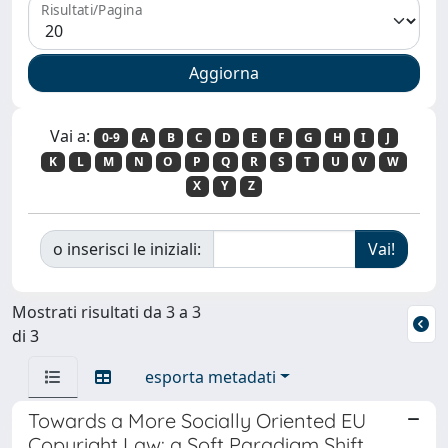
Risultati/Pagina
Vai a:
0-9
A
B
C
D
E
F
G
H
I
J
K
L
M
N
O
P
Q
R
S
T
U
V
W
X
Y
Z
o inserisci le iniziali:
Mostrati risultati da 3 a 3
di 3
esporta metadati
Towards a More Socially Oriented EU
Copyright Law: a Soft Paradigm Shift