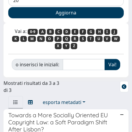
Vai a:
0-9
A
B
C
D
E
F
G
H
I
J
K
L
M
N
O
P
Q
R
S
T
U
V
W
X
Y
Z
o inserisci le iniziali:
Mostrati risultati da 3 a 3
di 3
esporta metadati
Towards a More Socially Oriented EU
Copyright Law: a Soft Paradigm Shift
After Lisbon?