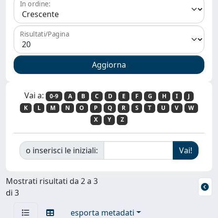
In ordine:
Risultati/Pagina
Vai a:
0-9
A
B
C
D
E
F
G
H
I
J
K
L
M
N
O
P
Q
R
S
T
U
V
W
X
Y
Z
o inserisci le iniziali:
Mostrati risultati da 2 a 3
di 3
esporta metadati