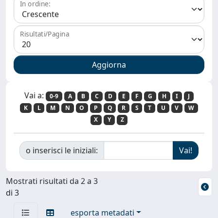
In ordine:
Risultati/Pagina
Vai a:
0-9
A
B
C
D
E
F
G
H
I
J
K
L
M
N
O
P
Q
R
S
T
U
V
W
X
Y
Z
o inserisci le iniziali:
Mostrati risultati da 2 a 3
di 3
esporta metadati