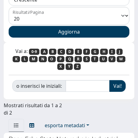
Risultati/Pagina
Vai a:
0-9
A
B
C
D
E
F
G
H
I
J
K
L
M
N
O
P
Q
R
S
T
U
V
W
X
Y
Z
o inserisci le iniziali:
Mostrati risultati da 1 a 2
di 2
esporta metadati