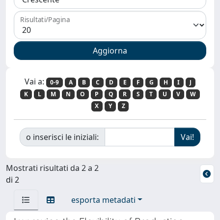
Risultati/Pagina
Vai a:
0-9
A
B
C
D
E
F
G
H
I
J
K
L
M
N
O
P
Q
R
S
T
U
V
W
X
Y
Z
o inserisci le iniziali:
Mostrati risultati da 2 a 2
di 2
esporta metadati