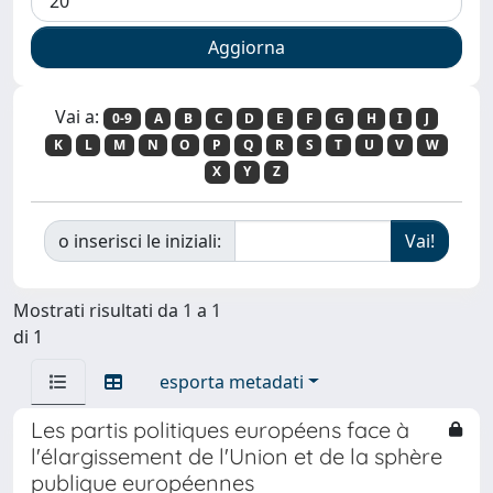
Vai a:
0-9
A
B
C
D
E
F
G
H
I
J
K
L
M
N
O
P
Q
R
S
T
U
V
W
X
Y
Z
o inserisci le iniziali:
Mostrati risultati da 1 a 1
di 1
esporta metadati
Les partis politiques européens face à
l'élargissement de l'Union et de la sphère
publique européennes