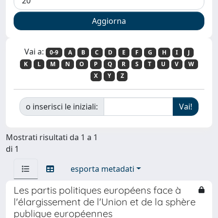
Vai a:
0-9
A
B
C
D
E
F
G
H
I
J
K
L
M
N
O
P
Q
R
S
T
U
V
W
X
Y
Z
o inserisci le iniziali:
Mostrati risultati da 1 a 1
di 1
esporta metadati
Les partis politiques européens face à
l'élargissement de l'Union et de la sphère
publique européennes