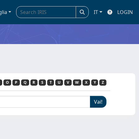
glia
IT
LOGIN
O
P
Q
R
S
T
U
V
W
X
Y
Z