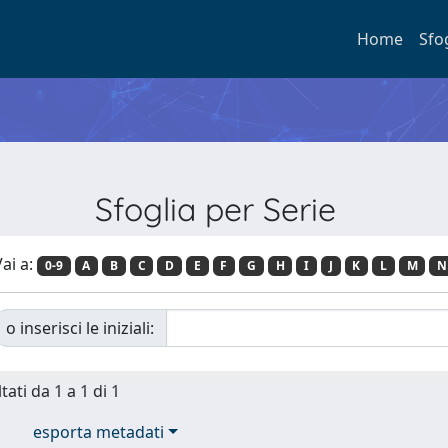
Home
Sfo
Sfoglia per Serie
ai a:
0-9
A
B
C
D
E
F
G
H
I
J
K
L
M
N
o inserisci le iniziali:
tati da 1 a 1 di 1
esporta metadati