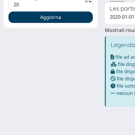
Les parti
2020-01-01
Mostrati risul
Legenda
file ad 
file dis
file disp
file disp
file sot
nessun f