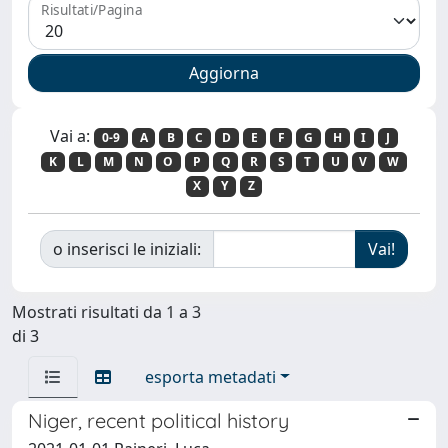
Risultati/Pagina
Vai a:
0-9
A
B
C
D
E
F
G
H
I
J
K
L
M
N
O
P
Q
R
S
T
U
V
W
X
Y
Z
o inserisci le iniziali:
Mostrati risultati da 1 a 3
di 3
esporta metadati
Niger, recent political history