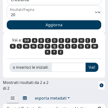
Risultati/Pagina
Vai a:
0-9
A
B
C
D
E
F
G
H
I
J
K
L
M
N
O
P
Q
R
S
T
U
V
W
X
Y
Z
o inserisci le iniziali:
Mostrati risultati da 2 a 2
di 2
esporta metadati