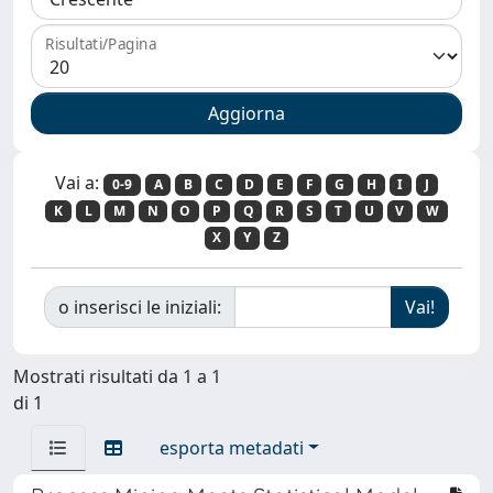
Risultati/Pagina
Vai a:
0-9
A
B
C
D
E
F
G
H
I
J
K
L
M
N
O
P
Q
R
S
T
U
V
W
X
Y
Z
o inserisci le iniziali:
Mostrati risultati da 1 a 1
di 1
esporta metadati