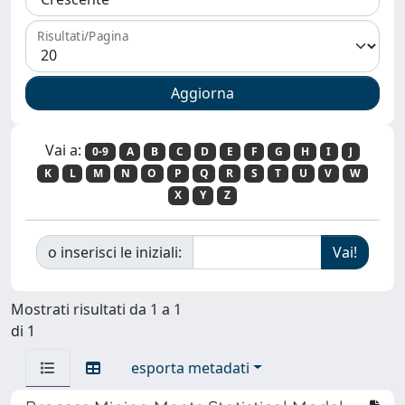
Risultati/Pagina
Vai a:
0-9
A
B
C
D
E
F
G
H
I
J
K
L
M
N
O
P
Q
R
S
T
U
V
W
X
Y
Z
o inserisci le iniziali:
Mostrati risultati da 1 a 1
di 1
esporta metadati