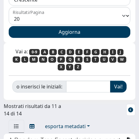
Risultati/Pagina
Vai a:
0-9
A
B
C
D
E
F
G
H
I
J
K
L
M
N
O
P
Q
R
S
T
U
V
W
X
Y
Z
o inserisci le iniziali:
Mostrati risultati da 11 a
14 di 14
esporta metadati