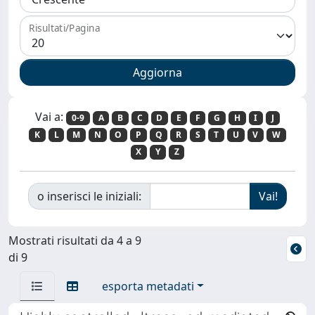
Risultati/Pagina
Vai a:
0-9
A
B
C
D
E
F
G
H
I
J
K
L
M
N
O
P
Q
R
S
T
U
V
W
X
Y
Z
o inserisci le iniziali:
Mostrati risultati da 4 a 9
di 9
esporta metadati