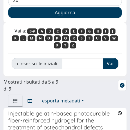
Vai a:
0-9
A
B
C
D
E
F
G
H
I
J
K
L
M
N
O
P
Q
R
S
T
U
V
W
X
Y
Z
o inserisci le iniziali:
Mostrati risultati da 5 a 9
di 9
esporta metadati
Injectable gelatin-based photocurable
fiber-reinforced hydrogel for the
treatment of osteochondral defects