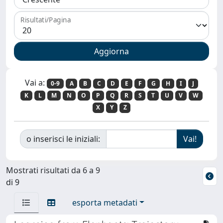
Risultati/Pagina
Vai a:
0-9
A
B
C
D
E
F
G
H
I
J
K
L
M
N
O
P
Q
R
S
T
U
V
W
X
Y
Z
o inserisci le iniziali:
Mostrati risultati da 6 a 9
di 9
esporta metadati