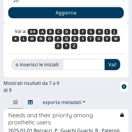
Vai a:
0-9
A
B
C
D
E
F
G
H
I
J
K
L
M
N
O
P
Q
R
S
T
U
V
W
X
Y
Z
o inserisci le iniziali:
Mostrati risultati da 7 a 9
di 9
esporta metadati
Needs and their priority among
prosthetic users
2025-01-01 Borracci, P.; Guachi Guachi, R.; Paternò,