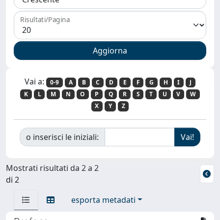
Risultati/Pagina
Vai a:
0-9
A
B
C
D
E
F
G
H
I
J
K
L
M
N
O
P
Q
R
S
T
U
V
W
X
Y
Z
o inserisci le iniziali:
Mostrati risultati da 2 a 2
di 2
esporta metadati