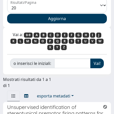
Risultati/Pagina
Vai a:
0-9
A
B
C
D
E
F
G
H
I
J
K
L
M
N
O
P
Q
R
S
T
U
V
W
X
Y
Z
o inserisci le iniziali:
Mostrati risultati da 1 a 1
di 1
esporta metadati
Unsupervised identification of
stereotypical premotor firing patterns for