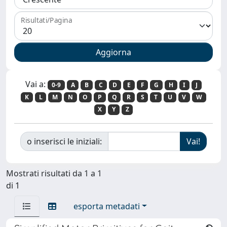
Risultati/Pagina
Vai a:
0-9
A
B
C
D
E
F
G
H
I
J
K
L
M
N
O
P
Q
R
S
T
U
V
W
X
Y
Z
o inserisci le iniziali:
Mostrati risultati da 1 a 1
di 1
esporta metadati