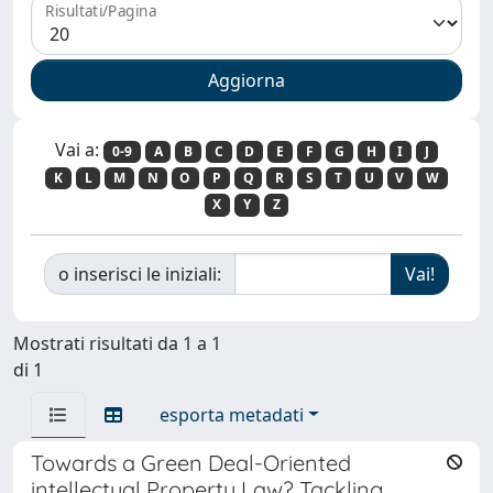
Risultati/Pagina
Vai a:
0-9
A
B
C
D
E
F
G
H
I
J
K
L
M
N
O
P
Q
R
S
T
U
V
W
X
Y
Z
o inserisci le iniziali:
Mostrati risultati da 1 a 1
di 1
esporta metadati
Towards a Green Deal-Oriented
intellectual Property Law? Tackling