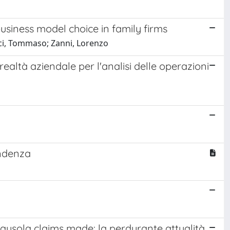
usiness model choice in family firms
ci, Tommaso; Zanni, Lorenzo
a realtà aziendale per l'analisi delle operazioni
endenza
 clausola claims made: la perdurante attualità