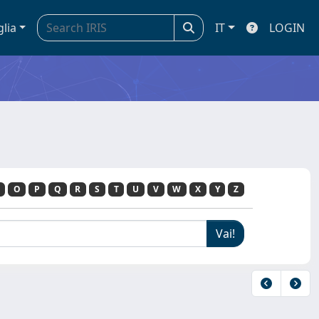
glia
IT
LOGIN
O
P
Q
R
S
T
U
V
W
X
Y
Z