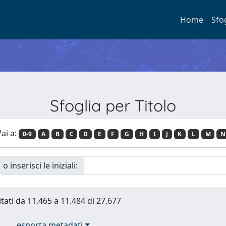
Home
Sfo
Sfoglia per Titolo
ai a:
0-9
A
B
C
D
E
F
G
H
I
J
K
L
M
N
o inserisci le iniziali:
ltati da 11.465 a 11.484 di 27.677
esporta metadati