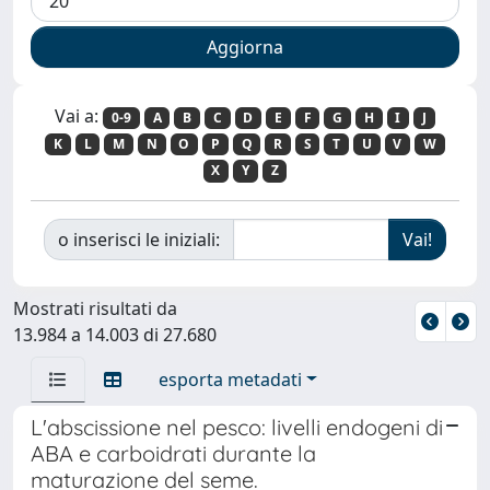
Vai a:
0-9
A
B
C
D
E
F
G
H
I
J
K
L
M
N
O
P
Q
R
S
T
U
V
W
X
Y
Z
o inserisci le iniziali:
Mostrati risultati da
13.984 a 14.003 di 27.680
esporta metadati
L'abscissione nel pesco: livelli endogeni di
ABA e carboidrati durante la
maturazione del seme.